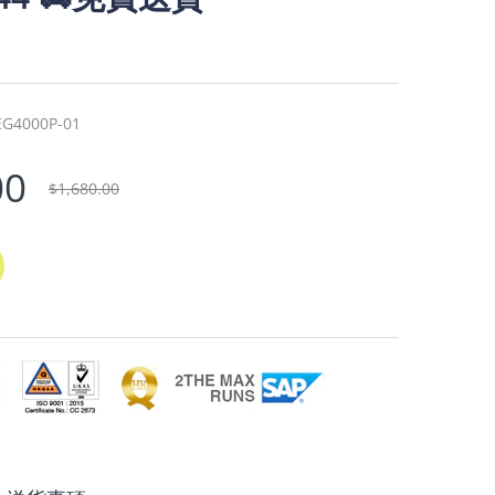
G4000P-01
00
$1,680.00