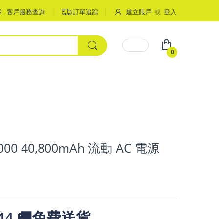
客戶服務查詢
訂單追踪
建立賬戶
或
登入
0
00 40,800mAh 流動 AC 電源
344 🚚免費送貨