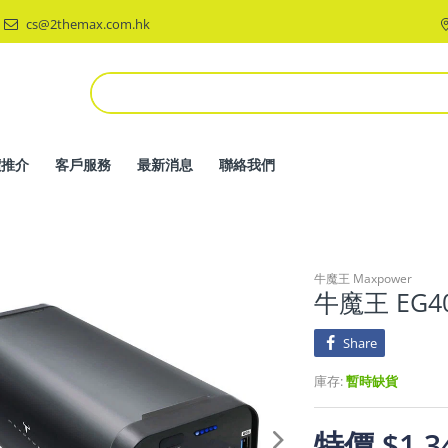
cs@2themax.com.hk
價推介
客戶服務
最新消息
聯絡我們
牛魔王 Maxpower
牛魔王 EG40
Share
庫存:
暫時缺貨
特價 $1,