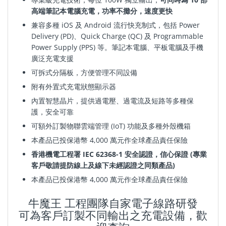
高端筆記本電腦充電，功率不攤分，速度更快
兼容多種 iOS 及 Android 流行快充制式，包括 Power
Delivery (PD)、Quick Charge (QC) 及 Programmable
Power Supply (PPS) 等。
筆記本
電腦
、平板
電腦及手機
廣泛充電支援
可拆式分隔板
，
方便管理不同設備
附有外置式充電狀態顯示器
內置智慧晶片，提供過電壓
、
過電
流及短路等多種保
護，安全可靠
可額外
訂製物聯雲端管理 (IoT) 功能及多種外殼機箱
本產品已投保港幣 4,000 萬元作全球產品責任保險
香港機電工程署 IEC 62368-1 安全認證，信心保證 (專業
客戶敬請提防線上及線下未經認證之
同類產品)
本產品已投保港幣 4,000 萬元作全球產品責任保險
牛魔王 工程團隊自家電子線路研發
可為客戶訂製不同輸出之充電設備，歡