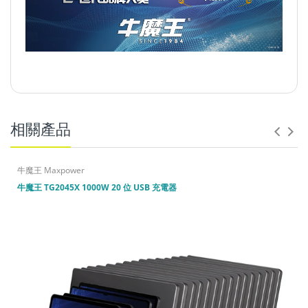
相關產品
輸入
:
AC 100-240V 50/60Hz 12A Max. |
輸出
:
[USB-C1-
10] 5V 3A / 9V 3A / 12V 3A / 15V 3A / 20V 5A (100W Max.)
[USB-A1-10] 5-20V 3A (60W Max.)
|
輸出功率
:
1000W
牛魔王 Maxpower
Max.
牛魔王 TG2045X 1000W 20 位 USB 充電器
外殻材質:
鋁材質 |
顏色:
黑色
|
尺寸:
L340mm x
W210mm x H45mm
|
重量:
4kg