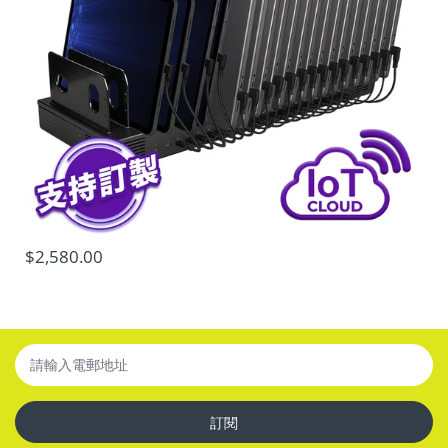
，每位 100W 獨立輸出，
可同時為 10 部
高端筆記本電腦充電，功率不攤分，速度更快
筆記本
電腦
、平板
電腦及手機
廣泛充電支援
，
方便管理不同設備
附有外置式充電狀態顯示器
、
過電
$2,580.00
香港機電工程署 IEC 62368-1 安全認證，信心保證 (專業
客戶敬請提防線上及線下未經認證之
同類產品)
訂閱