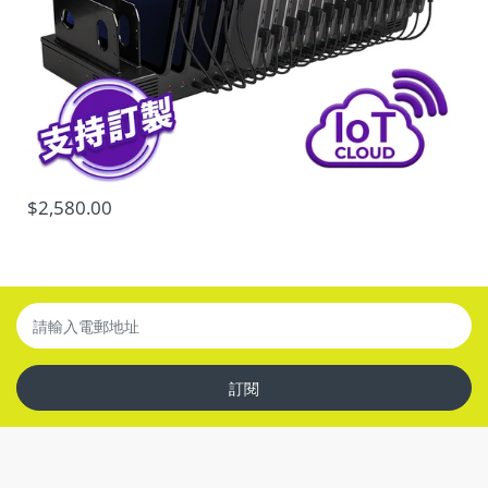
12V 2.5A / 15V 2A / 20V 1.5A (30W Max.) [USB-A1] 5V 3A
/ 9V 3A / 12V 2.5A / 20V 1.5A (30W Max.) [USB-A2] 5V 3A
/ 9V 2A / 12V 1.5A (18W Max.)
|
輸出功率
:
188W
Max.
輸出分配 >>
外殻材質:
塑膠 |
顏色:
深灰色
|
尺寸:
L123mm x
$2,580.00
W90mm x H34mm
|
重量:
584g (未連電源線)
訂閱