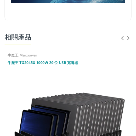
相關產品
牛魔王 Maxpower
牛魔王 TG2045X 1000W 20 位 USB 充電器
輸入
:
100-240VAC 50/60Hz 2.5A Max. |
輸出
:
[USB-C1]
PD3.1: 5V 3A / 9V 3A / 12V 3A / 15V 3A / 20V 5A / 28V 5A
(140W Max.) [USB-C2] 5V 3A / 9V 3A / 12V 3A / 15V 3A /
20V 5A / 28V 5A (140W Max.) [USB-C3] 5V 3A / 9V 3A /