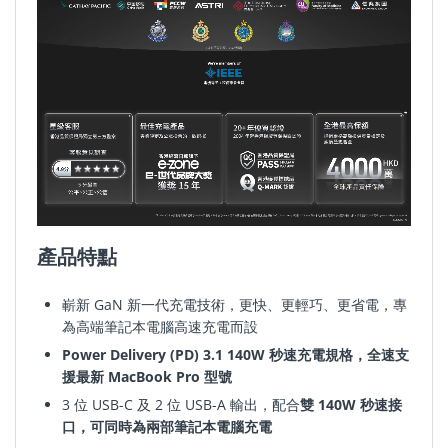
產品特點
嶄新 GaN 新一代充電技術
，
更快
、
更輕巧
、
更省電
，
專
為高
端
筆記本電腦
高速充電而設
Power Delivery (PD) 3.1 140W 秒速充電規格，全速支
援最新 MacBook Pro 型號
3 位 USB-C 及 2 位 USB-A 輸出，配合
雙
140W 秒速接
口，可同時為兩部筆記本電腦充電