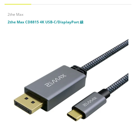
2the Max
1.8m 線長
2the Max CD8815 4K USB-C/DisplayPort 線