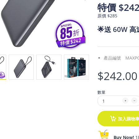
特價 $24
原價 $285
🌟送 60W 
產品編號
MAXPG
$242.00
數量
加入購物
Buy Now!
1