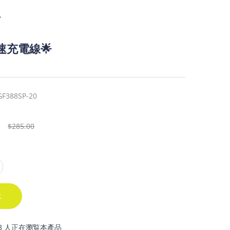
2
高速充電線🌟
F388SP-20
$285.00
車
8 人正在瀏覧本產品