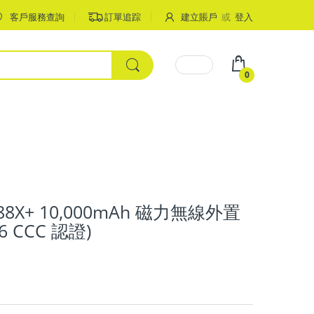
客戶服務查詢
訂單追踪
建立賬戶
或
登入
0
88X+ 10,000mAh 磁力無線外置
6 CCC 認證)