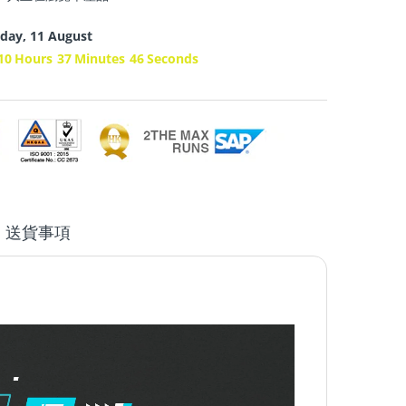
day, 11 August
10
Hours
37
Minutes
45
Seconds
送貨事項