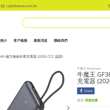
cs@2themax.com.hk
價推介
客戶服務
最新消息
聯絡我們
0mAh 磁力無線外置充電器 (2026 CCC 認證)
牛魔王 Maxpower
牛魔王 GF3
充電器 (202
Share
庫存:
現貨供應