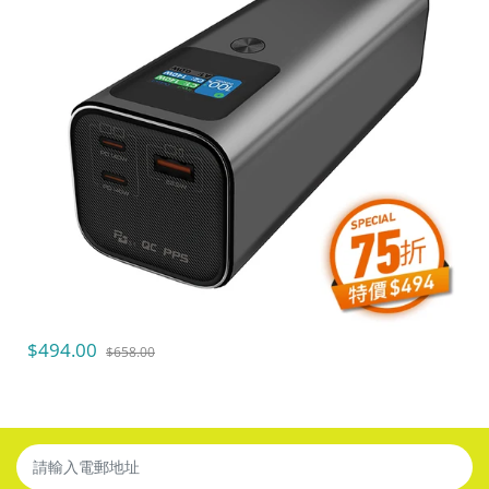
外殻材質:
塑膠 |
顏色:
太空灰 |
尺寸:
L105mm x
W70mm x H40mm |
重量:
430g
$494.00
$658.00