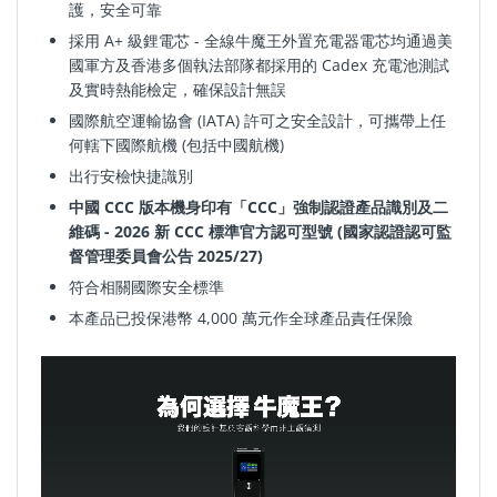
護，安全可靠
採用
A+
級鋰電芯 - 全線牛魔王外置充電器
電芯
均通過美
國軍方及香港多個執法部隊都採用的
Cadex
充電池測試
及實時熱能檢定，確保設計無誤
國際航空運輸協會 (IATA) 許可之安全設計，可攜帶上任
何轄下國際航機 (包括中國航機)
出行安檢快捷識別
中國 CCC 版本機身印有「CCC」強制認證產品識別及二
維碼 - 2026 新 CCC 標準官方認可型號 (國家認證認可監
督管理委員會公告 2025/27)
符合相關國際安全標準
本產品已投保港幣
4,000
萬元作全球產品責任保險