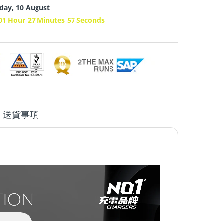
ay, 10 August
01
Hour
27
Minutes
56
Seconds
送貨事項