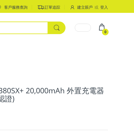
客戶服務查詢
訂單追踪
建立賬戶
或
登入
0
80SX+ 20,000mAh 外置充電器
 認證)