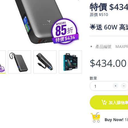
特價 $43
原價 $510
🌟送 60W 
產品編號
MAXPR
$434.00
數量
加入購物
Buy Now!
1