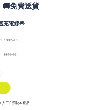
4
🚚免費送貨
高速充電線🌟
G3380S-01
$510.00
車
8 人正在瀏覧本產品