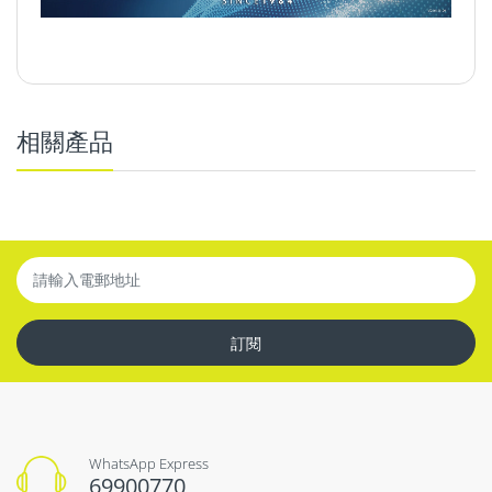
相關產品
輸入
:
12-24V 4.5A Max. |
輸出
:
[USB-C] 5V 3A / 9V 3A /
12V 3A / 20V 2.25A (45W Max.) [USB-A] 5V 4.5A / 9V 3A /
12V 3A / 20V 2.25A (45W Max.)
[Total] 45W Max.
、
過電
、
過功率及
外殻材質:
鋁金屬 |
顏色:
銀色 |
尺寸:
L20mm x
4,000
萬元作全球產品責任保險
W20mm x H42mm |
重量:
30g
訂閱
WhatsApp Express
69900770