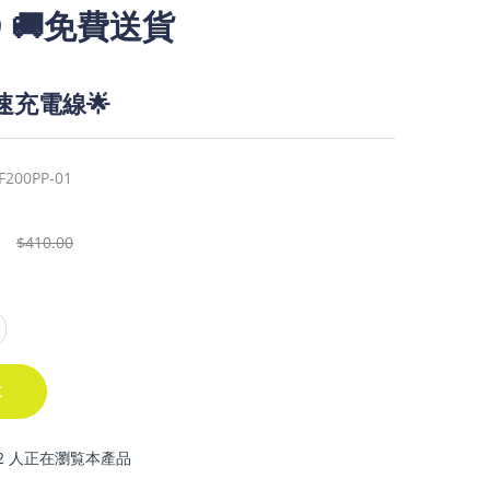
9
🚚免費送貨
高速充電線🌟
F200PP-01
$410.00
車
2 人正在瀏覧本產品