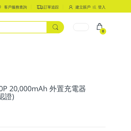
客戶服務查詢
訂單追踪
建立賬戶
或
登入
0
0P 20,000mAh 外置充電器
 認證)